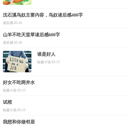
沈石溪鸟奴主要内容，鸟奴读后感400字
读后感 05-16
山羊不吃天堂草读后感600字
读后感 05-16
谁是好人
短篇小说 05-15
好女不吃两井水
短篇小说 05-15
试棺
短篇小说 05-15
我想和你做邻居