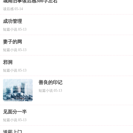
城南旧事读后感300字左右
读后感 05-14
成功管理
短篇小说 05-13
妻子的网
短篇小说 05-13
邪洞
短篇小说 05-13
善良的印记
短篇小说 05-13
见面分一半
短篇小说 05-13
送药上门