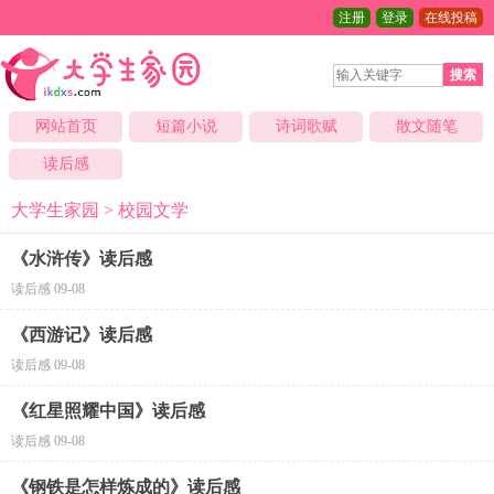
注册
登录
在线投稿
搜索
网站首页
短篇小说
诗词歌赋
散文随笔
读后感
大学生家园
>
校园文学
《水浒传》读后感
读后感 09-08
《西游记》读后感
读后感 09-08
《红星照耀中国》读后感
读后感 09-08
《钢铁是怎样炼成的》读后感