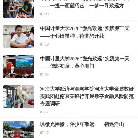
——一捏一画塑巧艺，一梦一寻致远方
07-20
中国计量大学2026"微光致远"实践第二天
——于心田播种，待梦想开花
07-19
中国计量大学2026"微光致远"实践第一天
——信封初启，童心叩门
07-18
河海大学经济与金融学院河海大学金盾数研
实践团赴南京某银行开展数字金融风险防范
专题调研
07-17
以微光播撒，伴少年致远——初遇洋山
07-17