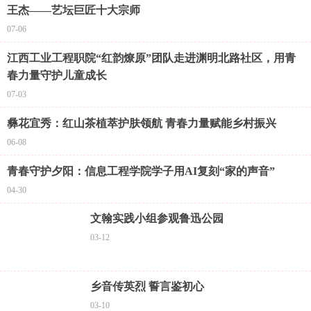
王杰——艺坛巨匠十大宗师
07-06
江西工业工程职院“红韵燎原”团队走进渊明北路社区，用青
春力量守护儿童成长
07-03
彝花宜秀：红山茶植萃护肤领航 青春力量赋能乡村振兴
06-08
青春守护夕阳：信息工程学院学子用AI复刻“家的声音”
04-30
文翰实践小组参观鲁迅公园
03-12
乡音传英烈 誓言鉴初心
03-10