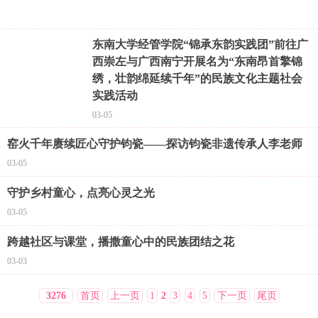
东南大学经管学院“锦承东韵实践团”前往广
西崇左与广西南宁开展名为“东南昂首擎锦
绣，壮韵绵延续千年”的民族文化主题社会
实践活动
03-05
窑火千年赓续匠心守护钧瓷——探访钧瓷非遗传承人李老师
03-05
守护乡村童心，点亮心灵之光
03-05
跨越社区与课堂，播撒童心中的民族团结之花
03-03
3276
首页
上一页
1
2
3
4
5
下一页
尾页