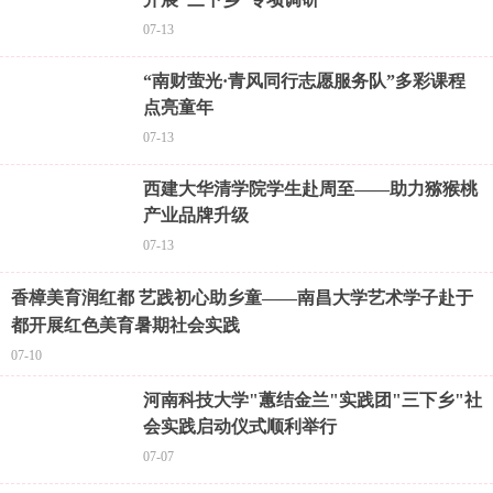
07-13
“南财萤光·青风同行志愿服务队”多彩课程
点亮童年
07-13
西建大华清学院学生赴周至——助力猕猴桃
产业品牌升级
07-13
香樟美育润红都 艺践初心助乡童——南昌大学艺术学子赴于
都开展红色美育暑期社会实践
07-10
河南科技大学"蕙结金兰"实践团"三下乡"社
会实践启动仪式顺利举行
07-07