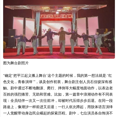
图为舞台剧照片
“确定‘把平江起义搬上舞台’这个主题的时候，我的第一想法就是:‘红
色文化，青春演绎’”，谈及创作初衷，舞台剧主创人员石佳骏深有感
触。剧中通过不断地翻滚、爬行、摔倒等大幅度地面动作，以表达老
百姓的强烈痛苦、无助和苦难。比如，第一篇章中浪潮动作有不同表
现：全员结伴一次又一次往前冲，却被时代压得步步后退。在同一段
路途上，像潮汐一样前进又后退；一行人依次蹲起，用肢体语言演绎
一人觉醒带动身边民众崛起的探索历程。剧中，七位演员各自饰演不