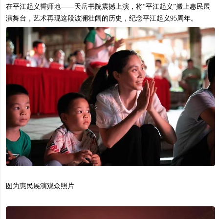
在平江起义誓师地——天岳书院震撼上演，将“平江起义”搬上惠民展
演舞台，艺术再现这段波澜壮阔的历史，纪念平江起义95周年。
图为惠民展演观众照片