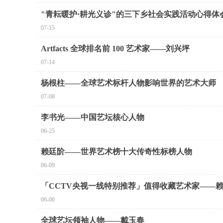
"青耘暖护·耕光义诊"的三下乡社会实践活动心得体
07-15
Artfacts 全球排名前 100 艺术家——刘兴坪
07-14
杨根柱——全球艺术标杆人物影响世界的艺术大师
07-08
李书光——中国艺坛核心人物
06-25
赖廷阶——世界艺术榜十大传奇性标榜人物
06-09
「CCTV央视一线特别推荐」值得收藏艺术家——
06-06
全球艺坛领袖人物——戴玉春