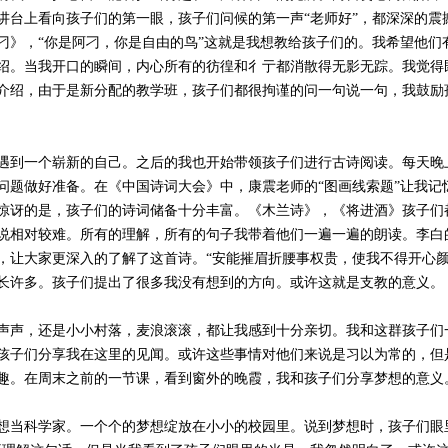
讲台上看向孩子们的第一眼，孩子们问候的第一声“老师好”，都深深的震
刁》，“你是阿刁，你是自由的鸟”这就是我想教给孩子们的。我希望他们
绍。当我开口的瞬间，内心所有的彷徨和彳亍都消散得无影无踪。我觉得
介绍，由于是新分配的教学班，孩子们都很拘谨的问一句说一句，我鼓励
遇到一个崭新的自己。之后的我也开始带领孩子们进行古诗阅读。每天晚
问题做好准备。在《中国诗词大会》中，康震老师的“图画线索题”让我记
惊讶的是，孩子们的诗词储备十分丰富。《木兰诗》，《将进酒》孩子们
说相对较难。所有的理解，所有的句子我带着他们一遍一遍的朗读。李白
，让大家更深入的了解了这首诗。“安能摧眉折腰事权贵，使我不得开心颜
长许多。孩子们提出了很多我没有想到的方向。或许这就是支教的意义。
声声，还是小小村落，麦浪滚滚，都让我感到十分亲切。我和这群孩子们
孩子们分享我在这里的见闻。或许这些事情对他们来说是习以为常的，但
趣。在周末之前的一节课，看到窗外的晚霞，我和孩子们分享梦想的意义
想当科学家。一个个的梦想绽放在小小的校园里。说到梦想时，孩子们眼