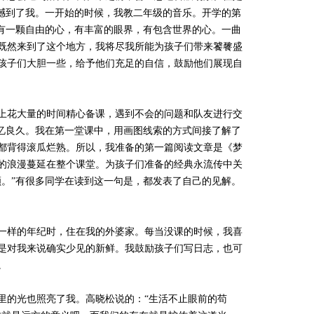
撼到了我。一开始的时候，我教二年级的音乐。开学的第
有一颗自由的心，有丰富的眼界，有包含世界的心。一曲
既然来到了这个地方，我将尽我所能为孩子们带来饕餮盛
孩子们大胆一些，给予他们充足的自信，鼓励他们展现自
上花大量的时间精心备课，遇到不会的问题和队友进行交
忆良久。我在第一堂课中，用画图线索的方式间接了解了
都背得滚瓜烂熟。所以，我准备的第一篇阅读文章是《梦
的浪漫蔓延在整个课堂。为孩子们准备的经典永流传中关
。”有很多同学在读到这一句是，都发表了自己的见解。
一样的年纪时，住在我的外婆家。每当没课的时候，我喜
是对我来说确实少见的新鲜。我鼓励孩子们写日志，也可
。
里的光也照亮了我。高晓松说的：“生活不止眼前的苟