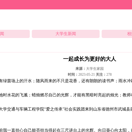
新闻
大学生新闻
校
一起成长为更好的大人
来源：
大学生家园
时间：
2023-05-21
关注：
278
有绿茵场上的汗水；随风而来的不只是花香，还有朗朗的读书声；雨水冲
地时水花的飞溅；蜡烛燃尽自己的光辉，才能有黑暗时亮起的烛光；教师
理工大学交通与车辆工程学院“爱之传承”社会实践团来到山东省德州市武
前我一直担心自己能否担当得起在三尺讲台上的光辉。向日葵心向太阳，