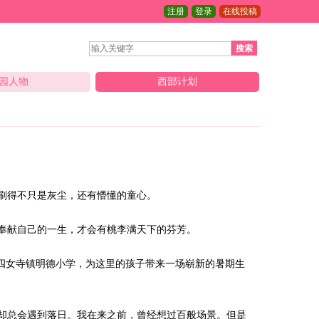
注册
登录
在线投稿
搜索
园人物
西部计划
刷得不只是灰尘，还有懵懂的童心。
奉献自己的一生，才会有桃李满天下的芬芳。
城县四女寺镇明德小学，为这里的孩子带来一场崭新的暑期生
却总会遇到落日。我在来之前，曾经想过百般场景。但是