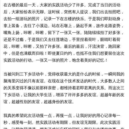
在古楼的最后一天，大家的实践活动少了许多。完成了当日的活动
后，大家纷纷表示无聊。这时候，突然有人提议，我们出去拍照吧，
去拍一组游玩的照片，记录一下在古楼的快乐。于是我们即刻动身，
拿上装备，去往了小溪边。站在石墩上，扬起手来，故作走路姿势，
嘴角上扬，咔嚓，咔嚓，留下了一张又一张。陆陆续续拍了好多张，
还是不过瘾，于是我们又去往莲塘边，手里捏着荷叶，眼睛盯着荷
花，咔嚓，咔嚓，又拍了许多张。最后的最后，汗流浃背，跑回家
中，但是也满载而归啦！即使夏日灼灼，也抵不住我们想要留住这次
实践活动的行动。一张又一张的照片，饱含着美好的记忆！
当被问到三下乡活动中，觉得收获最大的是什么的时候，一瞬间我的
脑海里闪过的只有友谊。在现在这个技术发达的时代，大多数人之间
的关系变得不像以前那样亲密，都维持着若即若离的关系。而这次三
下乡活动，让我的大学生活，增添了许许多多的友谊。超越年龄的友
谊，超越性别的友谊，超越身份的友谊。
我真的希望此次活动慢一点，再慢一点，让我好好的用心记录每一
秒，感受每一刻。然实践活动有期限，但友谊无期限。此次实践活