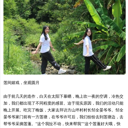
莲间嬉戏，坐观圆月
由于前几天的造作，白天在太阳下暴晒，晚上吹一夜的空调，冷热交
加，我们都出现了不同程度的感冒。迫于现实原因，我们的活动只能
晚上开展。吃完了晚饭，大家去拜访方山坪村村长邹全晏爷爷。邹全
晏爷爷家门前有一方莲塘，在爷爷许可后，我们纷纷去到莲塘边，去
帮爷爷采摘莲蓬。“这个我扯不动，快来帮我”“这个莲蓬好大哦，快