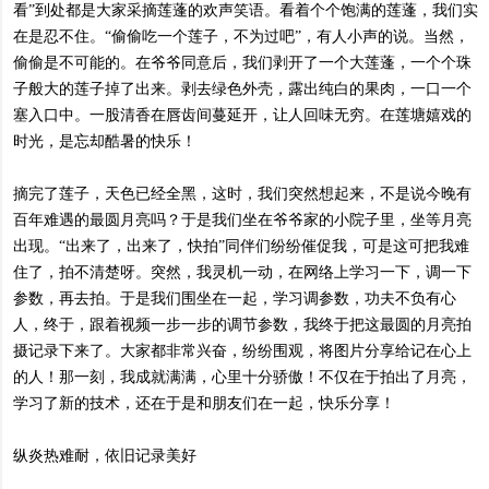
看”到处都是大家采摘莲蓬的欢声笑语。看着个个饱满的莲蓬，我们实
在是忍不住。“偷偷吃一个莲子，不为过吧”，有人小声的说。当然，
偷偷是不可能的。在爷爷同意后，我们剥开了一个大莲蓬，一个个珠
子般大的莲子掉了出来。剥去绿色外壳，露出纯白的果肉，一口一个
塞入口中。一股清香在唇齿间蔓延开，让人回味无穷。在莲塘嬉戏的
时光，是忘却酷暑的快乐！
摘完了莲子，天色已经全黑，这时，我们突然想起来，不是说今晚有
百年难遇的最圆月亮吗？于是我们坐在爷爷家的小院子里，坐等月亮
出现。“出来了，出来了，快拍”同伴们纷纷催促我，可是这可把我难
住了，拍不清楚呀。突然，我灵机一动，在网络上学习一下，调一下
参数，再去拍。于是我们围坐在一起，学习调参数，功夫不负有心
人，终于，跟着视频一步一步的调节参数，我终于把这最圆的月亮拍
摄记录下来了。大家都非常兴奋，纷纷围观，将图片分享给记在心上
的人！那一刻，我成就满满，心里十分骄傲！不仅在于拍出了月亮，
学习了新的技术，还在于是和朋友们在一起，快乐分享！
纵炎热难耐，依旧记录美好