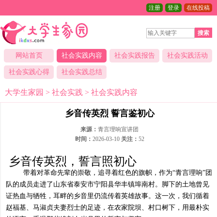
注册
登录
在线投稿
搜索
网站首页
社会实践内容
社会实践报告
社会实践活动
社会实践心得
社会实践总结
大学生家园
>
社会实践
>
社会实践内容
乡音传英烈 誓言鉴初心
来源：
青言理响宣讲团
时间：
2026-03-10
关注：
52
乡音传英烈，誓言照初心
带着对革命先辈的崇敬，追寻着红色的旗帜，作为“青言理响”团
队的成员走进了山东省泰安市宁阳县华丰镇埠南村。脚下的土地曾见
证热血与牺牲，耳畔的乡音里仍流传着英雄故事。这一次，我们循着
赵福基、马淑贞夫妻烈士的足迹，在农家院坝、村口树下，用最朴实