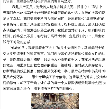
的语言，重温那些镌刻在岁月里的誓言与坚守。
“我是共产党员，为受苦人翻身求解放去死，我甘心！”宣讲中，
当我们念出赵福基烈士赴刑场前对母亲说的这句话，在场的乡亲们都
陷入了沉默。我们循着史料与乡老的回忆，还原着这位“虎胆英雄”的
革命历程：他放弃悬壶济世的安稳生活，投身抗日洪流，潜入日伪据
点侦察敌情，带领游击队屡立战功；被捕后面对钉子床、狼狗撕咬的
酷刑，始终坚贞不屈，临行前仍高呼“胜利一定是我们的！”，用生命
践行了对党的忠诚。
“他走的路，我要接着走下去！”这是丈夫牺牲后，马淑贞烈士递
交入党申请书时的坚定誓言。我们向乡亲们讲述着这位革命女性的壮
举：她以农妇身份为掩护，只身潜入济南购置军火，在汶河两岸组织
妇救会，用柔肩扛起救亡图存的重任；被捕后，面对敌人刺穿锁骨、
砍断手腕的残忍折磨，她咬紧牙关不吐一字，最后在枯井中仍高呼“中
国共产党万岁！”，用生命延续了革命信仰。这些滚烫的誓言，没有华
丽的修饰，却字字千钧，让在场的每一个人都深切感受到革命先烈“为
国家民族死之决心，海不清石不烂”的赤胆忠心。