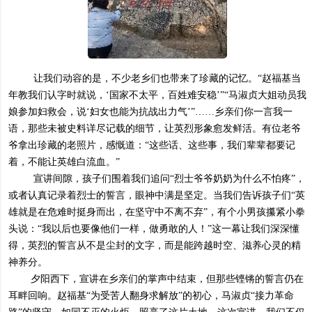
让我们动容的是，不少老乡们也带来了珍藏的记忆。“赵福基当
年教我们认字时就说，‘国家不太平，百姓难安稳’”“马淑贞大姐动员我
娘参加妇救会，说‘妇女也能为抗战出力气’”……乡亲们你一言我一
语，那些未被史料详尽记载的细节，让英烈形象愈发鲜活。有位老爷
爷拿出珍藏的老照片，感慨道：“这些话、这些事，我们辈辈都要记
着，不能让英雄白流血。”
宣讲间隙，孩子们围着我们追问“烈士爷爷奶奶为什么不怕疼”，
或者认真记录着烈士的誓言，眼神中满是坚定。当我们告诉孩子们“英
雄就是在危难时挺身而出，在坚守中不离不弃”，有个小男孩攥紧小拳
头说：“我以后也要像他们一样，做勇敢的人！”这一幕让我们深深懂
得，英烈的誓言从不是尘封的文字，而是能跨越时空、滋养心灵的精
神养分。
夕阳西下，宣讲在乡亲们的掌声中结束，但那些铿锵的誓言仍在
耳畔回响。赵福基“为受苦人翻身求解放”的初心，马淑贞“接力革命