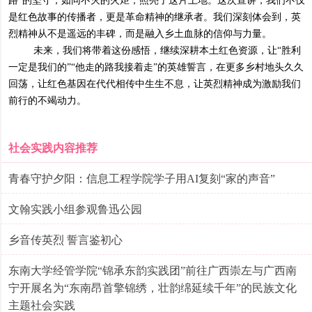
路”的坚守，如同不灭的火炬，照亮了这片土地。这次宣讲，我们不仅
是红色故事的传播者，更是革命精神的继承者。我们深刻体会到，英
烈精神从不是遥远的丰碑，而是融入乡土血脉的信仰与力量。
未来，我们将带着这份感悟，继续深耕本土红色资源，让“胜利
一定是我们的”“他走的路我接着走”的英雄誓言，在更多乡村地头久久
回荡，让红色基因在代代相传中生生不息，让英烈精神成为激励我们
前行的不竭动力。
社会实践内容推荐
青春守护夕阳：信息工程学院学子用AI复刻“家的声音”
文翰实践小组参观鲁迅公园
乡音传英烈 誓言鉴初心
东南大学经管学院“锦承东韵实践团”前往广西崇左与广西南
宁开展名为“东南昂首擎锦绣，壮韵绵延续千年”的民族文化
主题社会实践