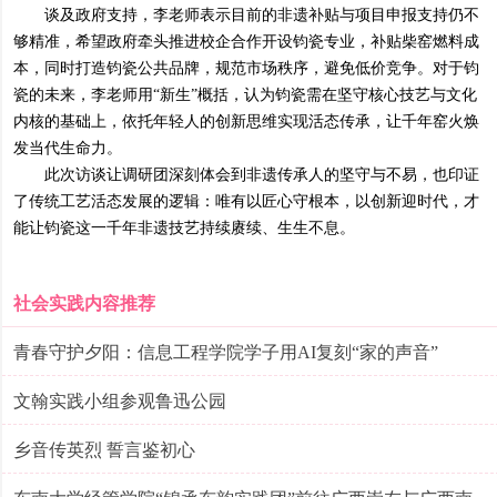
谈及政府支持，李老师表示目前的非遗补贴与项目申报支持仍不
够精准，希望政府牵头推进校企合作开设钧瓷专业，补贴柴窑燃料成
本，同时打造钧瓷公共品牌，规范市场秩序，避免低价竞争。对于钧
瓷的未来，李老师用“新生”概括，认为钧瓷需在坚守核心技艺与文化
内核的基础上，依托年轻人的创新思维实现活态传承，让千年窑火焕
发当代生命力。
此次访谈让调研团深刻体会到非遗传承人的坚守与不易，也印证
了传统工艺活态发展的逻辑：唯有以匠心守根本，以创新迎时代，才
能让钧瓷这一千年非遗技艺持续赓续、生生不息。
社会实践内容推荐
青春守护夕阳：信息工程学院学子用AI复刻“家的声音”
文翰实践小组参观鲁迅公园
乡音传英烈 誓言鉴初心