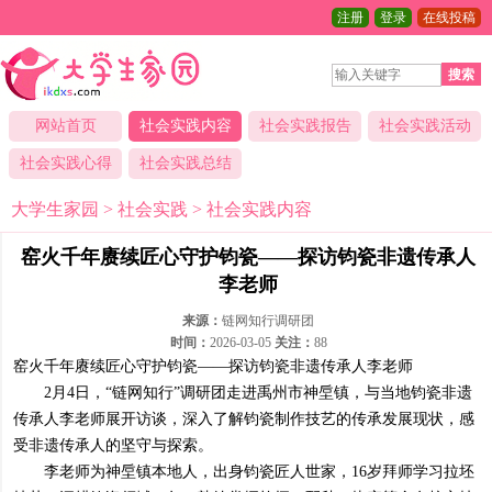
注册
登录
在线投稿
搜索
网站首页
社会实践内容
社会实践报告
社会实践活动
社会实践心得
社会实践总结
大学生家园
>
社会实践
>
社会实践内容
窑火千年赓续匠心守护钧瓷——探访钧瓷非遗传承人
李老师
来源：
链网知行调研团
时间：
2026-03-05
关注：
88
窑火千年赓续匠心守护钧瓷——探访钧瓷非遗传承人李老师
2月4日，“链网知行”调研团走进禹州市神垕镇，与当地钧瓷非遗
传承人李老师展开访谈，深入了解钧瓷制作技艺的传承发展现状，感
受非遗传承人的坚守与探索。
李老师为神垕镇本地人，出身钧瓷匠人世家，16岁拜师学习拉坯