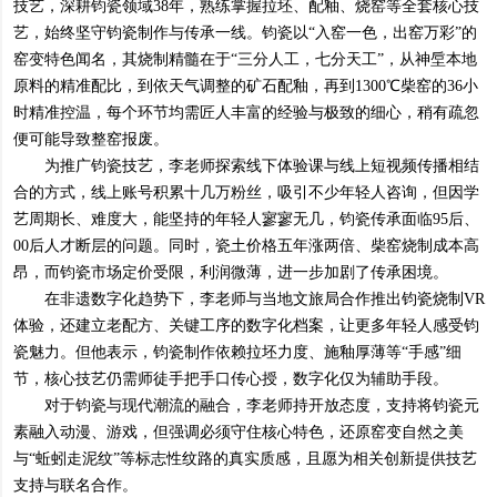
技艺，深耕钧瓷领域38年，熟练掌握拉坯、配釉、烧窑等全套核心技
艺，始终坚守钧瓷制作与传承一线。钧瓷以“入窑一色，出窑万彩”的
窑变特色闻名，其烧制精髓在于“三分人工，七分天工”，从神垕本地
原料的精准配比，到依天气调整的矿石配釉，再到1300℃柴窑的36小
时精准控温，每个环节均需匠人丰富的经验与极致的细心，稍有疏忽
便可能导致整窑报废。
为推广钧瓷技艺，李老师探索线下体验课与线上短视频传播相结
合的方式，线上账号积累十几万粉丝，吸引不少年轻人咨询，但因学
艺周期长、难度大，能坚持的年轻人寥寥无几，钧瓷传承面临95后、
00后人才断层的问题。同时，瓷土价格五年涨两倍、柴窑烧制成本高
昂，而钧瓷市场定价受限，利润微薄，进一步加剧了传承困境。
在非遗数字化趋势下，李老师与当地文旅局合作推出钧瓷烧制VR
体验，还建立老配方、关键工序的数字化档案，让更多年轻人感受钧
瓷魅力。但他表示，钧瓷制作依赖拉坯力度、施釉厚薄等“手感”细
节，核心技艺仍需师徒手把手口传心授，数字化仅为辅助手段。
对于钧瓷与现代潮流的融合，李老师持开放态度，支持将钧瓷元
素融入动漫、游戏，但强调必须守住核心特色，还原窑变自然之美
与“蚯蚓走泥纹”等标志性纹路的真实质感，且愿为相关创新提供技艺
支持与联名合作。