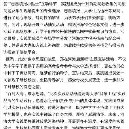
答”“志愿填报小贴士”互动环节，实践团成员针对前期问卷收集的高频
问题及学生现场提出的专业选择、志愿填报、大学生活适应等疑问，
进行了耐心细致、针对性的解答，为学弟学妹们答疑解惑、明晰方
向。同时，现场开展互动抽奖活动，赠送河海特色纪念文创，进一步
活跃了现场氛围，让学子们在轻松愉快的氛围中收获知识与惊喜。活
动最后，实践团成员向在场学生分发了河海大学报考指南与纪念书
签，并邀请大家加入线上咨询群，为后续持续提供备考指导与报考咨
询搭建了便捷平台。
据悉，此次“豫水思源归故里，郑在河海启新程”主题宣讲活动，不仅
为中学学子提供了实用的高考备考参考与大学选择指引，更在他们心
中种下了奔赴河海、逐梦前行的种子。宣讲结束后，实践团成员还一
同参观了母校校园，重忆青春岁月，感受母校发展变迁，进一步加深
了对母校的眷恋之情。
“百河入海，豫水思源。”此次实践活动既是河海大学“源泉工程”实践
品牌的生动践行，也是水之子们责任与担当的具体体现。实践团成员
们以实际行动反哺母校、传递河海声音，既为中学学子搭建了了解大
学的桥梁，也在实践中锤炼了自身本领、厚植了感恩情怀。未来，河
海大学实践团将继续传承河海精神，开展更多有温度、有深度的实践
活动，为校地协同育人贡献青春力量，为河海大学吸引更多优秀学