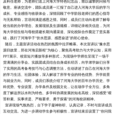
及科任老师，为老师们送上河海大学特色纪念品，致以诚挚的问候与
敬意。座谈交流中，团队成员逐一汇报了自己进入河海大学后的学习
成长、专业感悟与收获体会，深情回顾了中学阶段老师们的悉心指导
与无私帮助，言语间满是感恩之情。同时，成员们主动向老师了解母
校当前的办学理念、发展现状及生源规模，详细记录相关信息，为河
海大学招生组与母校搭建长期沟通渠道、深化校际合作奠定了坚实基
础，践行了河海学子“饮水思源、感恩奋进”的初心使命。
随后，主题宣讲活动在热烈的氛围中拉开帷幕。本次宣讲以“豫水思
源归故里，郑在河海启新程”为核心，聚焦高考助力与大学认知，采用
PPT展示、校宣短片播放等多种形式，为现场中学师生呈现了一场干
货满满的分享会。实践团成员结合自身成长经历，向学弟学妹们分享
了实用的高考备考技巧与心态调整方法，生动讲述了自己在河海大学
的学习生活、社团体验，深入解读了所学专业的特色优势、升学前景
与就业方向。同时，成员们系统介绍了河海大学的百年办学历史、学
科优势、专业设置、办学条件及校园文化，让在场学子全方位、多角
度了解这所以水利为特色、多学科协调发展的知名高校，深切感受“艰
苦朴素、实事求是、严格要求、勇于探索”的河海校训精神。
宣讲现场气氛热烈，台下学子凝神聆听、认真记录，不时与宣讲成员
互动交流。为进一步调动学生参与积极性，宣讲结束后设置了“你问我