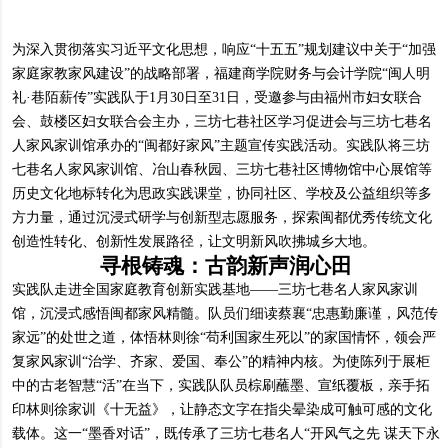
为深入贯彻落实习近平文化思想，响应“十五五”规划建议中关于“加强
家庭家教家风建设”的战略部署，福建商学院财务与会计学院“闽人明
礼·巷陌薪传”实践队于1月30日至31日，受邀参与由福州市妇女联合
会、鼓楼区妇女联合会主办，三坊七巷社区学习促进会与三坊七巷名
人家风家训馆承办的“闽都好家风”主题宣传实践活动。实践队将三坊
七巷名人家风家训馆、冶山春秋园、三坊七巷社区博物馆中心展馆等
历史文化地标转化为思政实践课堂，协同社区、学校及公益组织等多
方力量，通过沉浸式研学与创新型志愿服务，探索闽都优秀传统文化
创造性转化、创新性发展路径，让文明新风吹拂城乡大地。
寻根铸魂：古韵新声润心田
实践队走进全国家庭教育创新实践基地——三坊七巷名人家风家训
馆，沉浸式感悟闽都家风精髓。队员们细读蔡襄“忠惠勤廉谨，风范传
家远”的处世之道，体悟林则徐“苟利国家生死以”的家国情怀，领会严
复家风家训“治学、齐家、爱国、奉公”的精神内核。为使陈列于展柜
中的古老智慧“活”在当下，实践队队员棕刷蘸墨、宣纸覆板，亲手拓
印林则徐家训《十无益》，让静态文字在指尖晕染成可触可感的文化
载体。这一“墨香对话”，既传承了三坊七巷名人“开风气之先 谋天下永