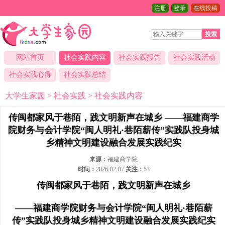
注册
登录
在线投稿
搜索
网站首页
社会实践内容
社会实践报告
社会实践活动
社会实践心得
社会实践总结
大学生家园
>
社会实践
>
社会实践内容
传闽都家风于巷陌，践文明新声在城乡 ——福建商学
院财务与会计学院“闽人明礼·巷陌薪传”实践队投身城
乡精神文明建设融合发展实践纪实
来源：
福建商学院
时间：
2026-02-07
关注：
53
传闽都家风于巷陌，践文明新声在城乡
——
福建商学院财务与会计学院“闽人明礼·巷陌薪
传”实践队
投身城乡精神文明
建设
融合
发展
实践纪
实