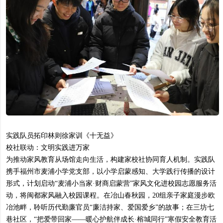
实践队员拓印林则徐家训《十无益》
校社联动：文明实践进万家
为推动家风教育从场馆走向生活，构建家校社协同育人机制。实践队
携手福州市麦浦小学党支部，以小学启蒙感知、大学践行传播的设计
形式，计划启动“麦浦小当家·财商启蒙营”家风文化进校园志愿服务活
动，将闽都家风融入校园课程。在冶山春秋园，20组亲子家庭漫步欧
冶池畔，聆听历代勤廉官员“廉洁持家、爱国爱乡”的故事；在三坊七
巷社区，“把爱带回家——暖心护航伴成长·榕城同行”寒假安全教育活