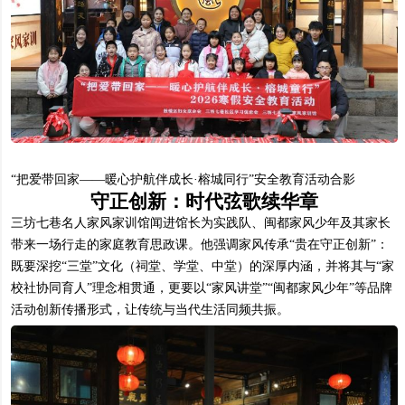
“把爱带回家——暖心护航伴成长·榕城同行”安全教育活动合影
守正创新：时代弦歌续华章
三坊七巷名人家风家训馆闻进馆长为实践队、闽都家风少年及其家长
带来一场行走的家庭教育思政课。他强调家风传承“贵在守正创新”：
既要深挖“三堂”文化（祠堂、学堂、中堂）的深厚内涵，并将其与“家
校社协同育人”理念相贯通，更要以“家风讲堂”“闽都家风少年”等品牌
活动创新传播形式，让传统与当代生活同频共振。