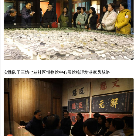
实践队于三坊七巷社区博物馆中心展馆梳理坊巷家风脉络