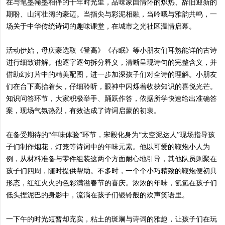
在与笔墨翰墨相伴的千年时光里，品味家国情怀的炽热、辞旧迎新的
期盼、山河壮阔的豪迈。当指尖与彩泥相融，当吟哦与雅韵共鸣，一
场关于中华传统诗词的趣味课堂，在城市之光社区温情启幕。
活动伊始，母庆豪选取《登高》《春眠》等小朋友们耳熟能详的古诗
进行细致讲解。他逐字逐句拆分释义，清晰呈现诗句的完整含义，并
借助幻灯片中的精美配图，进一步加深孩子们对全诗的理解。小朋友
们在台下高抬着头，仔细聆听，眼神中闪烁着收获知识的喜悦光芒。
知识问答环节，大家积极举手、踊跃作答，依据所学快速给出准确答
案，现场气氛热烈，有效达成了诗词启蒙的初衷。
在备受期待的“年味体验”环节，宋毅化身为“太空泥达人”现场指导孩
子们制作烟花，灯笼等诗词中的年味元素。他以可爱的鞭炮小人为
例，从材料准备与零件组装这两个方面耐心地引导，其他队员则聚在
孩子们四周，随时提供帮助。不多时，一个个小巧精致的鞭炮便初具
形态，红红火火的色彩满溢春节的喜庆。浓浓的年味，氤氲在孩子们
低头捏泥巴的身影中，流淌在孩子们银铃般的欢声笑语里。
一下午的时光短暂却充实，粘土的斑斓与诗词的雅趣，让孩子们在玩