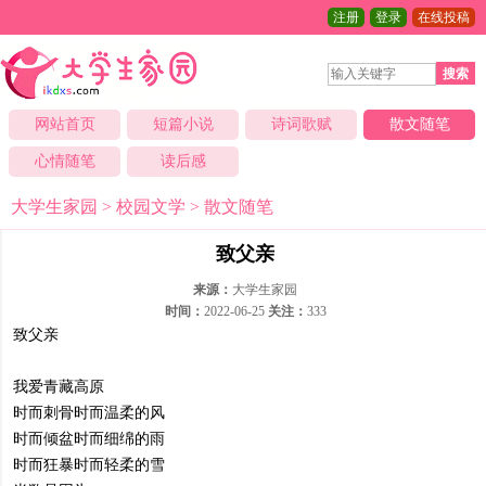
注册
登录
在线投稿
搜索
网站首页
短篇小说
诗词歌赋
散文随笔
心情随笔
读后感
大学生家园
>
校园文学
>
散文随笔
致父亲
来源：
大学生家园
时间：
2022-06-25
关注：
333
致父亲
我爱青藏高原
时而刺骨时而温柔的风
时而倾盆时而细绵的雨
时而狂暴时而轻柔的雪