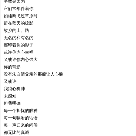
半数是因为
它们常年伴着你
如雄鹰飞过草原时
留在蓝天的掠影
故乡的山、路
无名的和有名的
都印着你的影子
或许你内心幸福
又或许你内心强大
你的背影
没有朱自清父亲的那般让人心酸
又或许
我狼心狗肺
未感知
但我明确
每一个担忧的眼神
每一句嘱咐的话语
每一声归来的问候
都无比的真诚