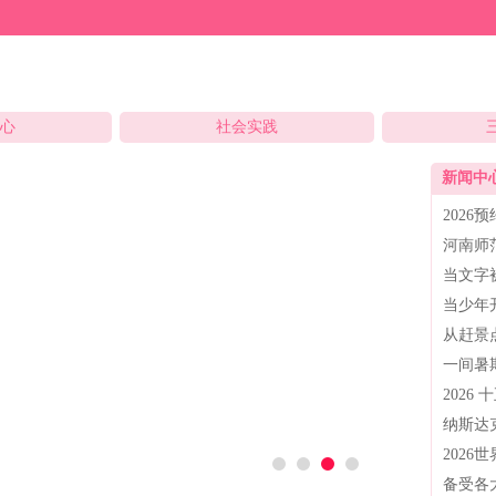
中心
社会实践
新闻中
202
河南师
当文字
当少年
从赶景
一间暑
202
纳斯达
202
备受各