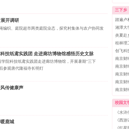
三下乡
踏遍卢
村展开调研
湘潭大
纸绳编织、庭院超市两类庭院业态，探究村集体与农户协同发
炎夏赴
桂林理
创飞科
科技纸鸢实践团 走进廊坊博物馆感悟历史文脉
南京财
程学院科技纸鸢实践团走进廊坊博物馆，开展暑期“三下
南京财
先后参观唐代隆福寺长明灯
南京财
南京财
清风传健康声
南京财
校园文
《水浒
《西游
香暖鹿城
《红星