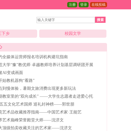
注册
登录
在线投稿
搜索
三下乡
校园文学
心
6预约全媒体运营师报名培训机构避坑指南
范大学“豫”教优师·卓越教师培养计划基层调研团开展
被AI变成画面
开始教机器狗“看路”
点到慢体验，暑期文旅消费出现更多新玩法
期教室里的“双向成长” ——大学生志愿者走进爱心托
6 十五五文化艺术国师 巡礼封神榜——郭世朋
克艺术品收藏推荐指南——中国艺术家·王能艺
6世界艺术巅峰荣誉殿堂大师——沈济文
大顶级拍卖收藏关注的艺术家——沈济文